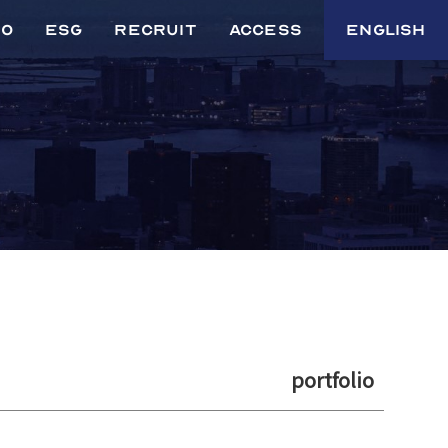
io
ESG
Recruit
Access
English
ガバナンス関連の
イニシアティブ
す
覧
環境への取り組み
社会への取り組み
外部評価・認証
取り組み
への署名
portfolio