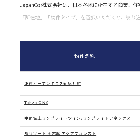
JapanCor株式会社は、日本各地に所在する商業
「所在地」「物件タイプ」を選択いただくと、絞り
物件名称
東京ガーデンテラス紀尾井町
Tokyo C-NX
中野坂上サンブライトツイン/サンブライトアネックス
都リゾート 奥志摩 アクアフォレスト