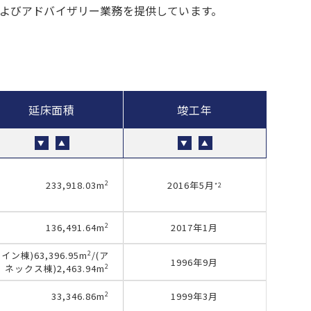
およびアドバイザリー業務を提供しています。
延床面積
竣工年
▼
▲
▼
▲
2
2016年5月
233,918.03
m
*2
2
2017年1月
136,491.64
m
2
ツイン棟)63,396.95m
/(ア
1996年9月
2
ネックス棟)2,463.94
m
2
1999年3月
33,346.86
m