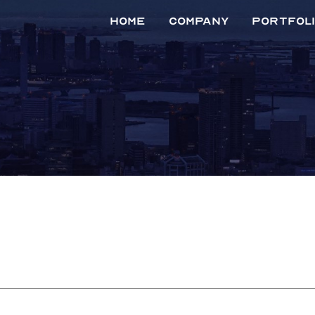
Home
Company
Portfol
マネジメントメンバー
会社概要
事業内容
沿革
地図から探
リスト一