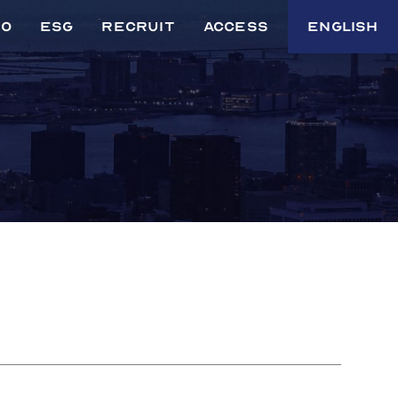
io
ESG
Recruit
Access
English
ガバナンス関連の
イニシアティブ
す
覧
環境への取り組み
社会への取り組み
外部評価・認証
取り組み
への署名