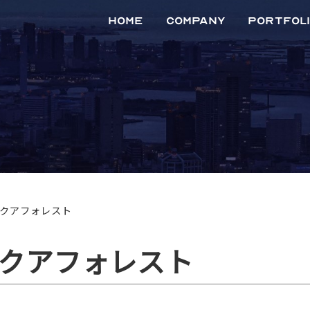
Home
Company
Portfol
マネジメントメンバー
会社概要
事業内容
沿革
地図から探
リスト一
アクアフォレスト
アクアフォレスト