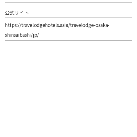
公式サイト
https://travelodgehotels.asia/travelodge-osaka-
shinsaibashi/jp/